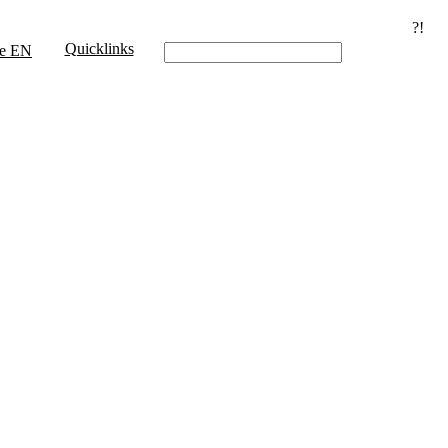
?!
Quicklinks
e
EN