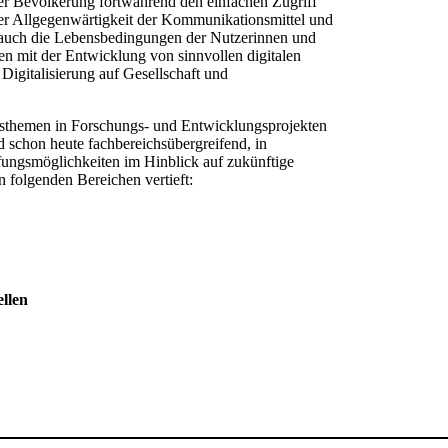
 der Bevölkerung fortwährend den einfachen Zugriff
er Allgegenwärtigkeit der Kommunikationsmittel und
h auch die Lebensbedingungen der Nutzerinnen und
nen mit der Entwicklung von sinnvollen digitalen
igitalisierung auf Gesellschaft und
ngsthemen in Forschungs- und Entwicklungsprojekten
rd schon heute fachbereichsübergreifend, in
fungsmöglichkeiten im Hinblick auf zukünftige
folgenden Bereichen vertieft:
ellen