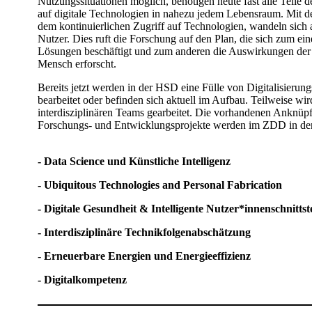
Nutzungssituationen möglich, benötigen heute fast alle Teile
auf digitale Technologien in nahezu jedem Lebensraum. Mit d
dem kontinuierlichen Zugriff auf Technologien, wandeln sic
Nutzer. Dies ruft die Forschung auf den Plan, die sich zum ei
Lösungen beschäftigt und zum anderen die Auswirkungen der D
Mensch erforscht.
Bereits jetzt werden in der HSD eine Fülle von Digitalisieru
bearbeitet oder befinden sich aktuell im Aufbau. Teilweise wi
interdisziplinären Teams gearbeitet. Die vorhandenen Anknüp
Forschungs- und Entwicklungsprojekte werden im ZDD in den 
- Data Science und Künstliche Intelligenz
- Ubiquitous Technologies and Personal Fabrication
- Digitale Gesundheit & Intelligente Nutzer*innenschnittst
- Interdisziplinäre Technikfolgenabschätzung
- Erneuerbare Energien und Energieeffizienz
- Digitalkompetenz