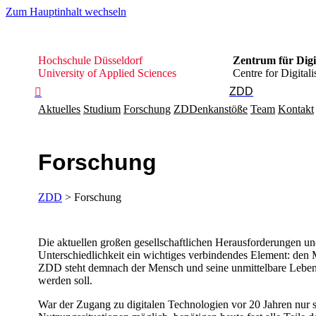
Zum Hauptinhalt wechseln
Hochschule
Hochschule Düsseldorf
Zentrum für Digit
Düsseldorf
University of Applied Sciences
Centre for Digitali
ZDD

Aktuelles
Studium
Forschung
ZDDenkanstöße
Team
Kontakt
Forschung
ZDD
> Forschung
​​Die aktuellen großen gesellschaftlichen Herausforderungen un
Unterschiedlichkeit ein wichtiges verbindendes Element: de
ZDD steht demnach der Mensch und seine unmittelbare Lebens
werden soll.
War der Zugang zu digitalen Technologien vor 20 Jahren nur s